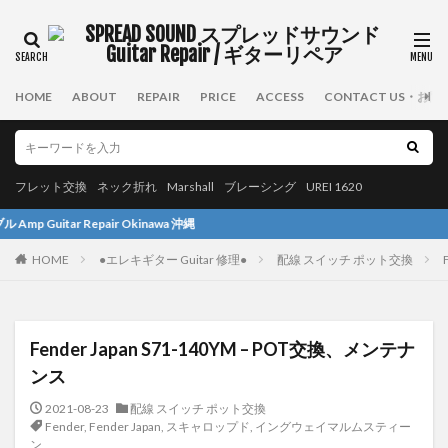
タグ
SCHECTER
Ovation
ESP
Takamine
HOME
ABOUT
REPAIR
PRICE
ACCESS
CONTACT US・お
Famous
布袋
Guild
Fernandes
Musicman
Morris
Rodec
ネック折れ
Greco
Greco GOⅡ
フレット交換
Gretsch
フレット交換
ネック折れ
Marshall
ブレーシング
UREI 1620
PRS
アンプ
Laney
Taylor
Rickenbacker
 Okinawa 沖縄
Killer
Roland
Taiji
BOSS
Yairi
HOME
●エレキギター Guitar 修理●
配線 スイッチ ポット交換
さくら
アコースティックギター
塗装
UREI1620
GIBSON
Fender
Mesa Boogie
Amp Repair
Martin
Fender Amp
Fender Japan S71-140YM – POT交換、メンテナ
Fractal Audio
メサブギー
Fender Japan
ンス
Marshall Amp
stratocaster
ターンテーブル
2021-08-23
配線 スイッチ ポット交換
6弦ベース
Ibanez
Technics
UREI
Fender
,
Fender Japan
,
スキャロップド
,
イングウェイマルムスティー
ン