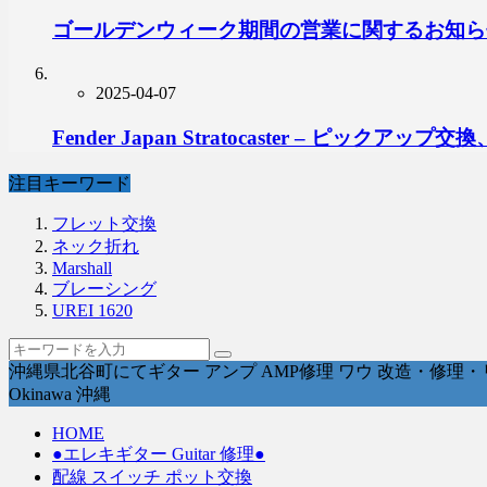
ゴールデンウィーク期間の営業に関するお知ら
2025-04-07
Fender Japan Stratocaster – ピ
注目キーワード
フレット交換
ネック折れ
Marshall
ブレーシング
UREI 1620
沖縄県北谷町にてギター アンプ AMP修理 ワウ 改造・修理・リペ
Okinawa 沖縄
HOME
●エレキギター Guitar 修理●
配線 スイッチ ポット交換