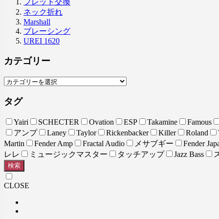
フレット交換
ネック折れ
Marshall
ブレーシング
UREI 1620
カテゴリー
タグ
Yairi
SCHECTER
Ovation
ESP
Takamine
Famous
アンプ
Laney
Taylor
Rickenbacker
Killer
Roland
Martin
Fender Amp
Fractal Audio
メサブギー
Fender Jap
レレ
ミュージックマスター
タッチアップ
Jazz Bass
検索
CLOSE