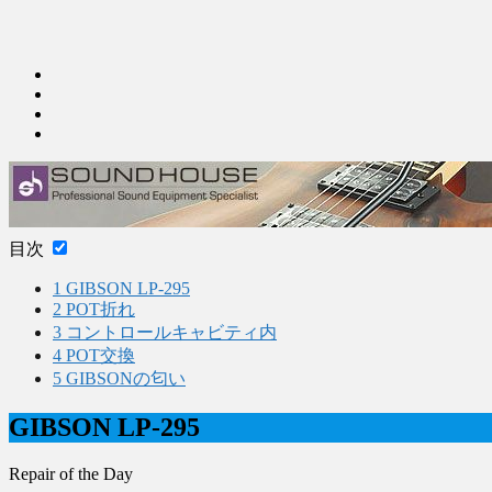
目次
1
GIBSON LP-295
2
POT折れ
3
コントロールキャビティ内
4
POT交換
5
GIBSONの匂い
GIBSON LP-295
Repair of the Day