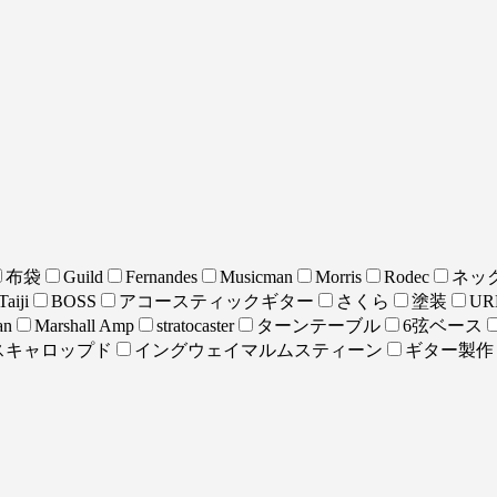
布袋
Guild
Fernandes
Musicman
Morris
Rodec
ネッ
Taiji
BOSS
アコースティックギター
さくら
塗装
UR
an
Marshall Amp
stratocaster
ターンテーブル
6弦ベース
スキャロップド
イングウェイマルムスティーン
ギター製作