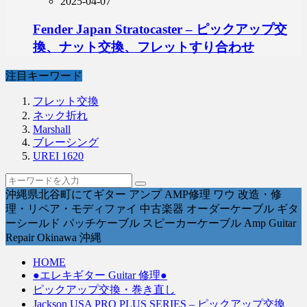
2025-04-07
Fender Japan Stratocaster – ピックアップ交
換、ナット交換、フレットすり合わせ
注目キーワード
フレット交換
ネック折れ
Marshall
ブレーシング
UREI 1620
沖縄県北谷町にてギター アンプ AMP修理 ワウ 改造・修
理・リペア・モディファイ 中古楽器 オーダーケーブル ギタ
ーシールド パッチケーブル スピーカーケーブル Amp Guitar
Repair Okinawa 沖縄
HOME
●エレキギター Guitar 修理●
ピックアップ交換・巻き直し
Jackson USA PRO PLUS SERIES – ピックアップ交換