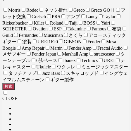
Morris
Rodec
ネック折れ
Greco
Greco GOⅡ
フ
レット交換
Gretsch
PRS
アンプ
Laney
Taylor
Rickenbacker
Killer
Roland
Taiji
BOSS
Yairi
SCHECTER
Ovation
ESP
Takamine
Famous
布袋
Guild
Fernandes
Musicman
さくら
アコースティック
ギター
塗装
UREI1620
GIBSON
Fender
Mesa
Boogie
Amp Repair
Martin
Fender Amp
Fractal Audio
メサブギー
Fender Japan
Marshall Amp
stratocaster
タ
ーンテーブル
6弦ベース
Ibanez
Technics
UREI
テ
レキャスター
Ukulele
ウクレレ
ミュージックマスター
タッチアップ
Jazz Bass
スキャロップド
イングウェ
イマルムスティーン
ギター製作
検索
CLOSE