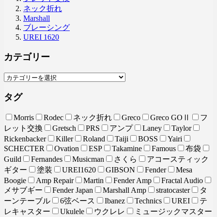
ネック折れ
Marshall
ブレーシング
UREI 1620
カテゴリー
タグ
Morris
Rodec
ネック折れ
Greco
Greco GOⅡ
フ
レット交換
Gretsch
PRS
アンプ
Laney
Taylor
Rickenbacker
Killer
Roland
Taiji
BOSS
Yairi
SCHECTER
Ovation
ESP
Takamine
Famous
布袋
Guild
Fernandes
Musicman
さくら
アコースティック
ギター
塗装
UREI1620
GIBSON
Fender
Mesa
Boogie
Amp Repair
Martin
Fender Amp
Fractal Audio
メサブギー
Fender Japan
Marshall Amp
stratocaster
タ
ーンテーブル
6弦ベース
Ibanez
Technics
UREI
テ
レキャスター
Ukulele
ウクレレ
ミュージックマスター