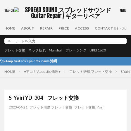
HOME
ABOUT
REPAIR
PRICE
ACCESS
CONTACT US・お
フレット交換
ネック折れ
Marshall
ブレーシング
UREI 1620
inawa 沖縄
HOME
●アコギ Acoustic 修理●
フレット研磨 フレット交換
S-Yai
S-Yairi YD-304 – フレット交換
2023-04-21
フレット研磨 フレット交換
フレット交換
,
Yairi