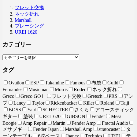
フレット交換
ネック折れ
Marshall
ブレーシング
UREI 1620
カテゴリー
タグ
Ovation
ESP
Takamine
Famous
布袋
Guild
Fernandes
Musicman
Morris
Rodec
ネック折れ
Greco
Greco GOⅡ
フレット交換
Gretsch
PRS
アン
プ
Laney
Taylor
Rickenbacker
Killer
Roland
Taiji
BOSS
Yairi
SCHECTER
さくら
アコースティック
ギター
塗装
UREI1620
GIBSON
Fender
Mesa
Boogie
Amp Repair
Martin
Fender Amp
Fractal Audio
メサブギー
Fender Japan
Marshall Amp
stratocaster
タ
ーンテーブル
6弦ベース
Ibanez
Technics
UREI
テ