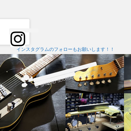
インスタグラムのフォローもお願いします！！
この投
💀
@
p
d
d
稿を
Instagram
で見る

稿
D