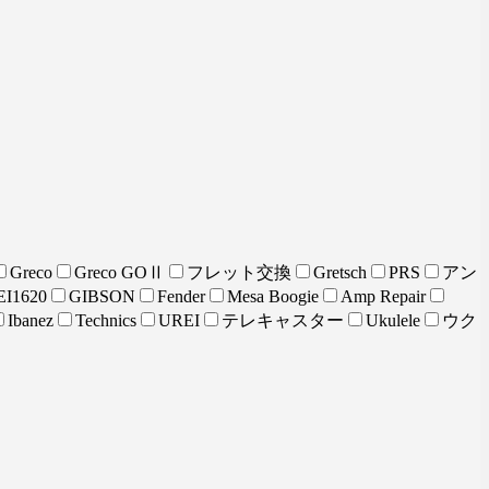
Greco
Greco GOⅡ
フレット交換
Gretsch
PRS
アン
I1620
GIBSON
Fender
Mesa Boogie
Amp Repair
Ibanez
Technics
UREI
テレキャスター
Ukulele
ウク