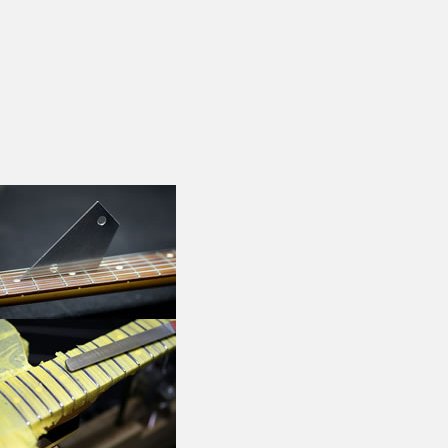

S
P
R
E
A
D
S
O
U
N
(
s
r
e
a
s
o
u
n
)
が
シ
ェ
ア
し
た
投