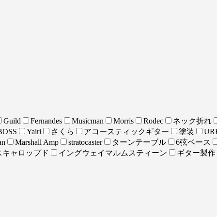
Guild
Fernandes
Musicman
Morris
Rodec
ネック折れ
BOSS
Yairi
さくら
アコースティックギター
塗装
URE
an
Marshall Amp
stratocaster
ターンテーブル
6弦ベース
スキャロップド
イングウェイマルムスティーン
ギター製作