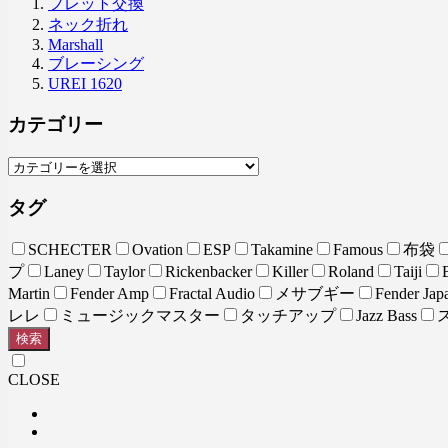
フレット交換
ネック折れ
Marshall
ブレーシング
UREI 1620
カテゴリー
タグ
SCHECTER
Ovation
ESP
Takamine
Famous
布袋
プ
Laney
Taylor
Rickenbacker
Killer
Roland
Taiji
Martin
Fender Amp
Fractal Audio
メサブギー
Fender Jap
レレ
ミュージックマスター
タッチアップ
Jazz Bass
検索
CLOSE