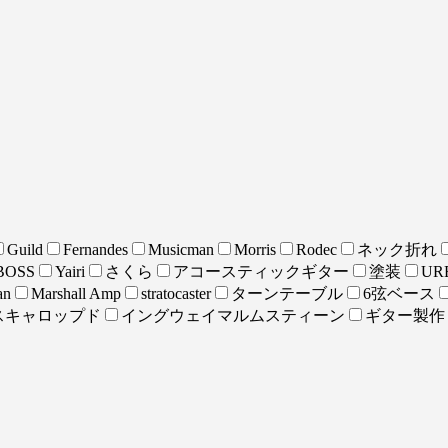
Guild
Fernandes
Musicman
Morris
Rodec
ネック折れ
BOSS
Yairi
さくら
アコースティックギター
塗装
URE
an
Marshall Amp
stratocaster
ターンテーブル
6弦ベース
スキャロップド
イングウェイマルムスティーン
ギター製作