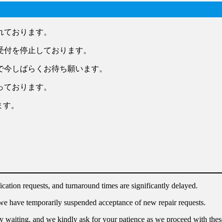
れております。
受付を停止しております。
で今しばらくお待ち願います。
っております。
ます。
cation requests, and turnaround times are significantly delayed.
, we have temporarily suspended acceptance of new repair requests.
y waiting, and we kindly ask for your patience as we proceed with these