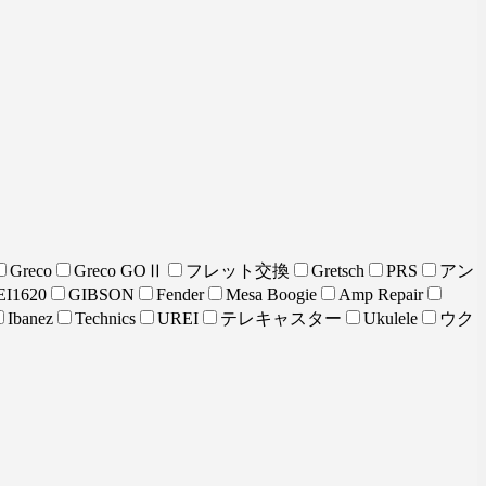
Greco
Greco GOⅡ
フレット交換
Gretsch
PRS
アン
I1620
GIBSON
Fender
Mesa Boogie
Amp Repair
Ibanez
Technics
UREI
テレキャスター
Ukulele
ウク