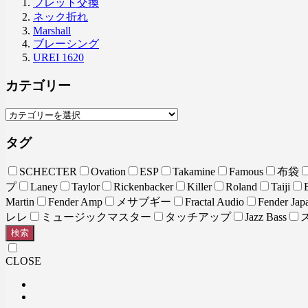
フレット交換
ネック折れ
Marshall
ブレーシング
UREI 1620
カテゴリー
タグ
SCHECTER
Ovation
ESP
Takamine
Famous
布袋
プ
Laney
Taylor
Rickenbacker
Killer
Roland
Taiji
Martin
Fender Amp
メサブギー
Fractal Audio
Fender Jap
レレ
ミュージックマスター
タッチアップ
Jazz Bass
検索
CLOSE