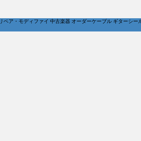
ア・モディファイ 中古楽器 オーダーケーブル ギターシールド パッチ