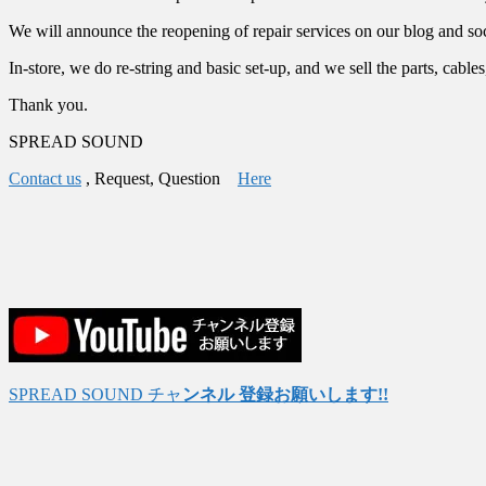
We will announce the reopening of repair services on our blog and so
In-store, we do re-string and basic set-up, and we sell the parts, cable
Thank you.
SPREAD SOUND
Contact us
, Request, Question
Here
SPREAD SOUND チャ
ンネル 登録お願いします!!