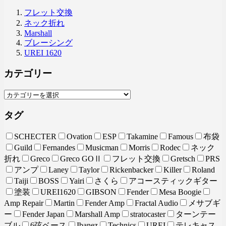
フレット交換
ネック折れ
Marshall
ブレーシング
UREI 1620
カテゴリー
タグ
SCHECTER
Ovation
ESP
Takamine
Famous
布袋
Guild
Fernandes
Musicman
Morris
Rodec
ネック
折れ
Greco
Greco GOⅡ
フレット交換
Gretsch
PRS
アンプ
Laney
Taylor
Rickenbacker
Killer
Roland
Taiji
BOSS
Yairi
さくら
アコースティックギター
塗装
UREI1620
GIBSON
Fender
Mesa Boogie
Amp Repair
Martin
Fender Amp
Fractal Audio
メサブギ
ー
Fender Japan
Marshall Amp
stratocaster
ターンテー
ブル
6弦ベース
Ibanez
Technics
UREI
テレキャス