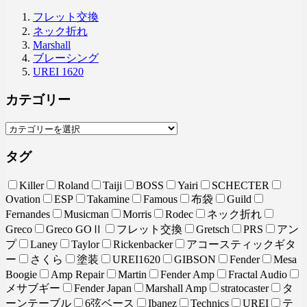
フレット交換
ネック折れ
Marshall
ブレーシング
UREI 1620
カテゴリー
タグ
Killer
Roland
Taiji
BOSS
Yairi
SCHECTER
Ovation
ESP
Takamine
Famous
布袋
Guild
Fernandes
Musicman
Morris
Rodec
ネック折れ
Greco
Greco GOⅡ
フレット交換
Gretsch
PRS
アン
プ
Laney
Taylor
Rickenbacker
アコースティックギタ
ー
さくら
塗装
UREI1620
GIBSON
Fender
Mesa
Boogie
Amp Repair
Martin
Fender Amp
Fractal Audio
メサブギー
Fender Japan
Marshall Amp
stratocaster
タ
ーンテーブル
6弦ベース
Ibanez
Technics
UREI
テ