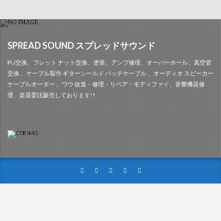
SPREAD SOUND スプレッドサウンド
PU交換、フレット ナット交換、塗装、アンプ修理、オーバーホール、真空管
交換 、ケーブル製作 ギターシールド パッチケーブル 、オーディオ スピーカー
ケーブルオーダー 、ワウ 改造・修理・リペア・モディファイ、音響機器修
理、楽器委託販売しております!!