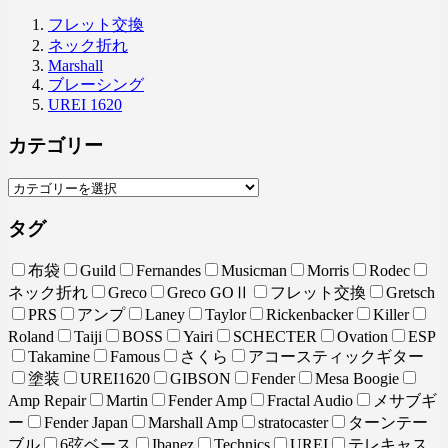
フレット交換
ネック折れ
Marshall
ブレーシング
UREI 1620
カテゴリー
タグ
布袋
Guild
Fernandes
Musicman
Morris
Rodec
ネック折れ
Greco
Greco GOⅡ
フレット交換
Gretsch
PRS
アンプ
Laney
Taylor
Rickenbacker
Killer
Roland
Taiji
BOSS
Yairi
SCHECTER
Ovation
ESP
Takamine
Famous
さくら
アコースティックギター
塗装
UREI1620
GIBSON
Fender
Mesa Boogie
Amp Repair
Martin
Fender Amp
Fractal Audio
メサブギ
ー
Fender Japan
Marshall Amp
stratocaster
ターンテー
ブル
6弦ベース
Ibanez
Technics
UREI
テレキャス