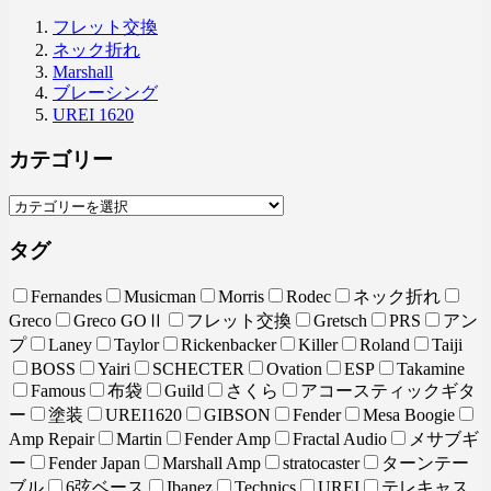
フレット交換
ネック折れ
Marshall
ブレーシング
UREI 1620
カテゴリー
タグ
Fernandes
Musicman
Morris
Rodec
ネック折れ
Greco
Greco GOⅡ
フレット交換
Gretsch
PRS
アン
プ
Laney
Taylor
Rickenbacker
Killer
Roland
Taiji
BOSS
Yairi
SCHECTER
Ovation
ESP
Takamine
Famous
布袋
Guild
さくら
アコースティックギタ
ー
塗装
UREI1620
GIBSON
Fender
Mesa Boogie
Amp Repair
Martin
Fender Amp
Fractal Audio
メサブギ
ー
Fender Japan
Marshall Amp
stratocaster
ターンテー
ブル
6弦ベース
Ibanez
Technics
UREI
テレキャス