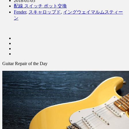
2018-01-05
配線 スイッチ ポット交換
Fender
,
スキャロップド
,
イングウェイマルムスティー
ン
Guitar Repair of the Day