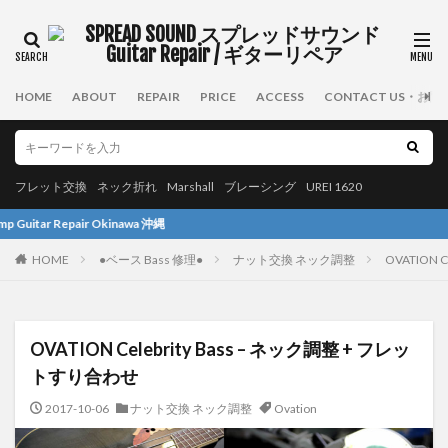
HOME
ABOUT
REPAIR
PRICE
ACCESS
CONTACT US・お
フレット交換
ネック折れ
Marshall
ブレーシング
UREI 1620
awa 沖縄
HOME
●ベース Bass 修理●
ナット交換 ネック調整
OVATION 
OVATION Celebrity Bass – ネック調整 + フレッ
トすり合わせ
2017-10-06
ナット交換 ネック調整
Ovation