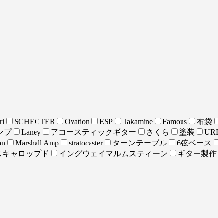
ri
SCHECTER
Ovation
ESP
Takamine
Famous
布袋
ンプ
Laney
アコースティックギター
さくら
塗装
URE
an
Marshall Amp
stratocaster
ターンテーブル
6弦ベース
スキャロップド
イングウェイマルムスティーン
ギター製作