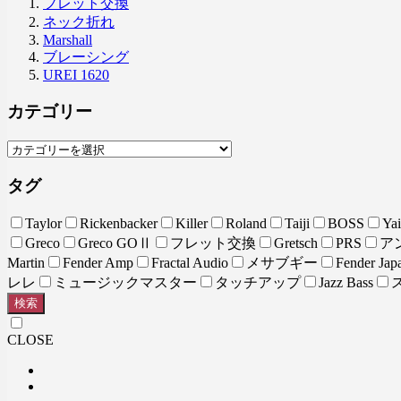
フレット交換
ネック折れ
Marshall
ブレーシング
UREI 1620
カテゴリー
タグ
Taylor
Rickenbacker
Killer
Roland
Taiji
BOSS
Yai
Greco
Greco GOⅡ
フレット交換
Gretsch
PRS
ア
Martin
Fender Amp
Fractal Audio
メサブギー
Fender Jap
レレ
ミュージックマスター
タッチアップ
Jazz Bass
検索
CLOSE