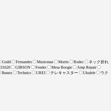
Guild
Fernandes
Musicman
Morris
Rodec
ネック折れ
I1620
GIBSON
Fender
Mesa Boogie
Amp Repair
Ibanez
Technics
UREI
テレキャスター
Ukulele
ウク