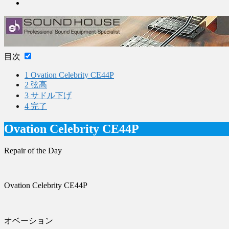
目次
1
Ovation Celebrity CE44P
2
弦高
3
サドル下げ
4
完了
Ovation Celebrity CE44P
Repair of the Day
Ovation Celebrity CE44P
オベーション