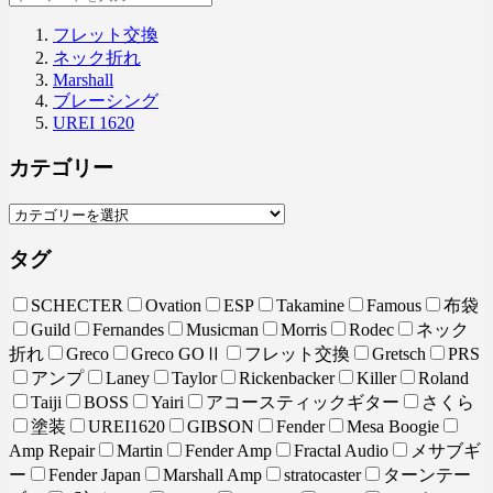
フレット交換
ネック折れ
Marshall
ブレーシング
UREI 1620
カテゴリー
タグ
SCHECTER
Ovation
ESP
Takamine
Famous
布袋
Guild
Fernandes
Musicman
Morris
Rodec
ネック
折れ
Greco
Greco GOⅡ
フレット交換
Gretsch
PRS
アンプ
Laney
Taylor
Rickenbacker
Killer
Roland
Taiji
BOSS
Yairi
アコースティックギター
さくら
塗装
UREI1620
GIBSON
Fender
Mesa Boogie
Amp Repair
Martin
Fender Amp
Fractal Audio
メサブギ
ー
Fender Japan
Marshall Amp
stratocaster
ターンテー