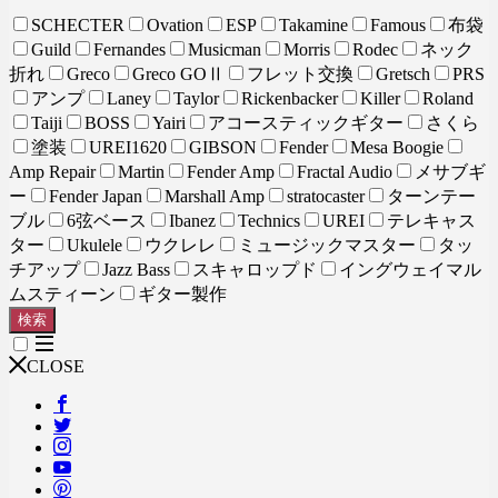
SCHECTER
Ovation
ESP
Takamine
Famous
布袋
Guild
Fernandes
Musicman
Morris
Rodec
ネック
折れ
Greco
Greco GOⅡ
フレット交換
Gretsch
PRS
アンプ
Laney
Taylor
Rickenbacker
Killer
Roland
Taiji
BOSS
Yairi
アコースティックギター
さくら
塗装
UREI1620
GIBSON
Fender
Mesa Boogie
Amp Repair
Martin
Fender Amp
Fractal Audio
メサブギ
ー
Fender Japan
Marshall Amp
stratocaster
ターンテー
ブル
6弦ベース
Ibanez
Technics
UREI
テレキャス
ター
Ukulele
ウクレレ
ミュージックマスター
タッ
チアップ
Jazz Bass
スキャロップド
イングウェイマル
ムスティーン
ギター製作
検索
CLOSE