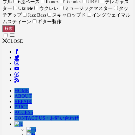
ブル
6弦ベース
Ibanez
Technics
UREI
テレキャス
ター
Ukulele
ウクレレ
ミュージックマスター
タッ
チアップ
Jazz Bass
スキャロップド
イングウェイマル
ムスティーン
ギター製作
検索
CLOSE
HOME
ABOUT
REPAIR
PRICE
ACCESS
CONTACT US・お問い合わせ