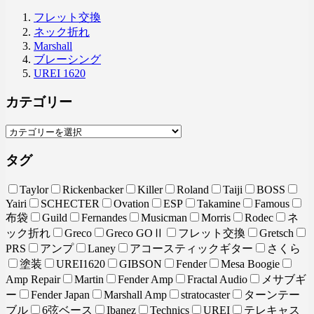
フレット交換
ネック折れ
Marshall
ブレーシング
UREI 1620
カテゴリー
タグ
Taylor
Rickenbacker
Killer
Roland
Taiji
BOSS
Yairi
SCHECTER
Ovation
ESP
Takamine
Famous
布袋
Guild
Fernandes
Musicman
Morris
Rodec
ネ
ック折れ
Greco
Greco GOⅡ
フレット交換
Gretsch
PRS
アンプ
Laney
アコースティックギター
さくら
塗装
UREI1620
GIBSON
Fender
Mesa Boogie
Amp Repair
Martin
Fender Amp
Fractal Audio
メサブギ
ー
Fender Japan
Marshall Amp
stratocaster
ターンテー
ブル
6弦ベース
Ibanez
Technics
UREI
テレキャス