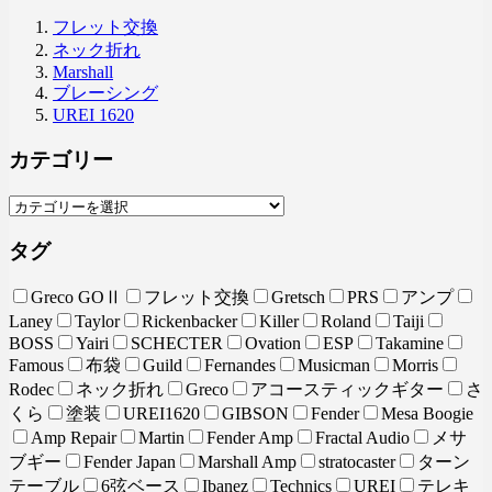
フレット交換
ネック折れ
Marshall
ブレーシング
UREI 1620
カテゴリー
タグ
Greco GOⅡ
フレット交換
Gretsch
PRS
アンプ
Laney
Taylor
Rickenbacker
Killer
Roland
Taiji
BOSS
Yairi
SCHECTER
Ovation
ESP
Takamine
Famous
布袋
Guild
Fernandes
Musicman
Morris
Rodec
ネック折れ
Greco
アコースティックギター
さ
くら
塗装
UREI1620
GIBSON
Fender
Mesa Boogie
Amp Repair
Martin
Fender Amp
Fractal Audio
メサ
ブギー
Fender Japan
Marshall Amp
stratocaster
ターン
テーブル
6弦ベース
Ibanez
Technics
UREI
テレキ