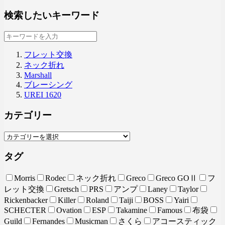
検索したいキーワード
フレット交換
ネック折れ
Marshall
ブレーシング
UREI 1620
カテゴリー
タグ
Morris
Rodec
ネック折れ
Greco
Greco GOⅡ
フ
レット交換
Gretsch
PRS
アンプ
Laney
Taylor
Rickenbacker
Killer
Roland
Taiji
BOSS
Yairi
SCHECTER
Ovation
ESP
Takamine
Famous
布袋
Guild
Fernandes
Musicman
さくら
アコースティック