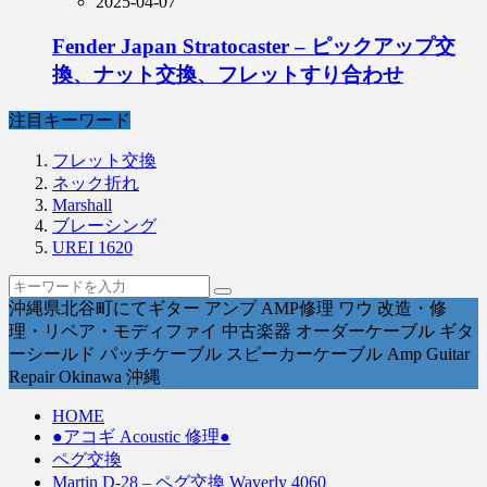
2025-04-07
Fender Japan Stratocaster – ピックアップ交
換、ナット交換、フレットすり合わせ
注目キーワード
フレット交換
ネック折れ
Marshall
ブレーシング
UREI 1620
沖縄県北谷町にてギター アンプ AMP修理 ワウ 改造・修
理・リペア・モディファイ 中古楽器 オーダーケーブル ギタ
ーシールド パッチケーブル スピーカーケーブル Amp Guitar
Repair Okinawa 沖縄
HOME
●アコギ Acoustic 修理●
ペグ交換
Martin D-28 – ペグ交換 Waverly 4060