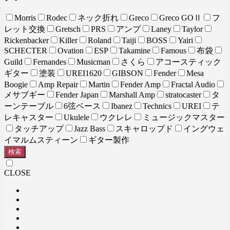
Morris
Rodec
ネック折れ
Greco
Greco GOⅡ
フ
レット交換
Gretsch
PRS
アンプ
Laney
Taylor
Rickenbacker
Killer
Roland
Taiji
BOSS
Yairi
SCHECTER
Ovation
ESP
Takamine
Famous
布袋
Guild
Fernandes
Musicman
さくら
アコースティック
ギター
塗装
UREI1620
GIBSON
Fender
Mesa
Boogie
Amp Repair
Martin
Fender Amp
Fractal Audio
メサブギー
Fender Japan
Marshall Amp
stratocaster
タ
ーンテーブル
6弦ベース
Ibanez
Technics
UREI
テ
レキャスター
Ukulele
ウクレレ
ミュージックマスター
タッチアップ
Jazz Bass
スキャロップド
イングウェ
イマルムスティーン
ギター製作
検索
CLOSE