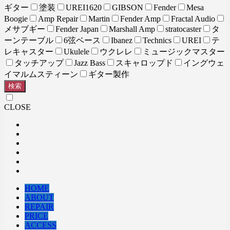
ギター
塗装
UREI1620
GIBSON
Fender
Mesa
Boogie
Amp Repair
Martin
Fender Amp
Fractal Audio
メサブギー
Fender Japan
Marshall Amp
stratocaster
タ
ーンテーブル
6弦ベース
Ibanez
Technics
UREI
テ
レキャスター
Ukulele
ウクレレ
ミュージックマスター
タッチアップ
Jazz Bass
スキャロップド
イングウェ
イマルムスティーン
ギター製作
検索
CLOSE
HOME
ABOUT
REPAIR
PRICE
ACCESS