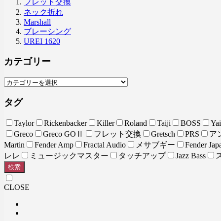
フレット交換
ネック折れ
Marshall
ブレーシング
UREI 1620
カテゴリー
タグ
Taylor
Rickenbacker
Killer
Roland
Taiji
BOSS
Yai
Greco
Greco GOⅡ
フレット交換
Gretsch
PRS
ア
Martin
Fender Amp
Fractal Audio
メサブギー
Fender Jap
レレ
ミュージックマスター
タッチアップ
Jazz Bass
検索
CLOSE