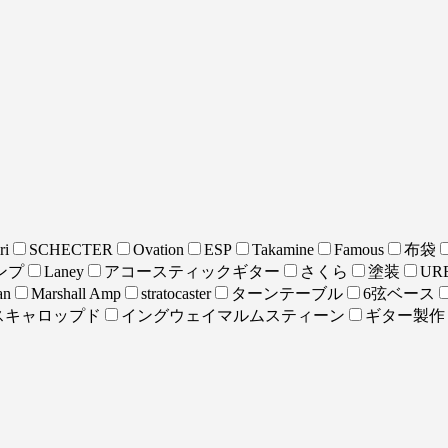
ri
SCHECTER
Ovation
ESP
Takamine
Famous
布袋
ンプ
Laney
アコースティックギター
さくら
塗装
URE
an
Marshall Amp
stratocaster
ターンテーブル
6弦ベース
スキャロップド
イングウェイマルムスティーン
ギター製作