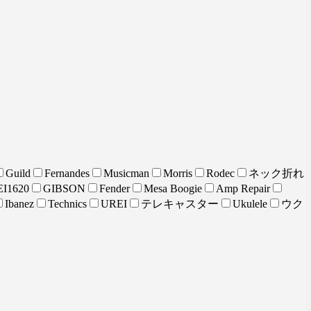
Guild
Fernandes
Musicman
Morris
Rodec
ネック折れ
I1620
GIBSON
Fender
Mesa Boogie
Amp Repair
Ibanez
Technics
UREI
テレキャスター
Ukulele
ウク