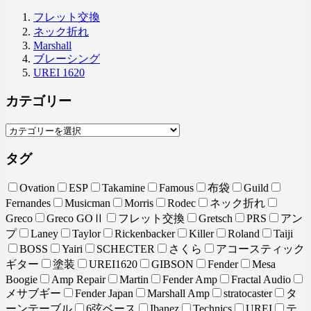
フレット交換
ネック折れ
Marshall
ブレーシング
UREI 1620
カテゴリー
タグ
Ovation
ESP
Takamine
Famous
布袋
Guild
Fernandes
Musicman
Morris
Rodec
ネック折れ
Greco
Greco GOⅡ
フレット交換
Gretsch
PRS
アン
プ
Laney
Taylor
Rickenbacker
Killer
Roland
Taiji
BOSS
Yairi
SCHECTER
さくら
アコースティック
ギター
塗装
UREI1620
GIBSON
Fender
Mesa
Boogie
Amp Repair
Martin
Fender Amp
Fractal Audio
メサブギー
Fender Japan
Marshall Amp
stratocaster
タ
ーンテーブル
6弦ベース
Ibanez
Technics
UREI
テ