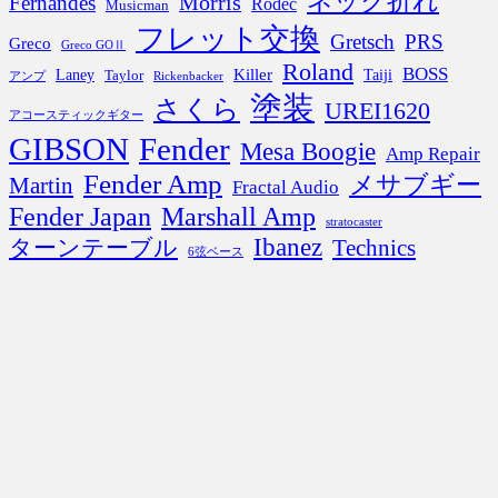
ネック折れ
Morris
Fernandes
Rodec
Musicman
フレット交換
Gretsch
PRS
Greco
Greco GOⅡ
Roland
BOSS
Killer
Laney
Taiji
Taylor
アンプ
Rickenbacker
塗装
さくら
UREI1620
アコースティックギター
GIBSON
Fender
Mesa Boogie
Amp Repair
Fender Amp
メサブギー
Martin
Fractal Audio
Fender Japan
Marshall Amp
stratocaster
Ibanez
ターンテーブル
Technics
6弦ベース