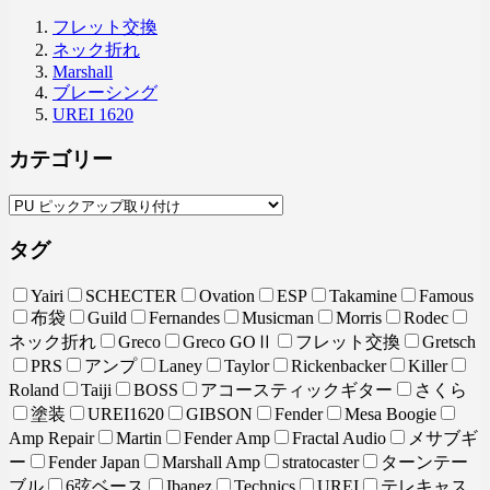
フレット交換
ネック折れ
Marshall
ブレーシング
UREI 1620
カテゴリー
タグ
Yairi
SCHECTER
Ovation
ESP
Takamine
Famous
布袋
Guild
Fernandes
Musicman
Morris
Rodec
ネック折れ
Greco
Greco GOⅡ
フレット交換
Gretsch
PRS
アンプ
Laney
Taylor
Rickenbacker
Killer
Roland
Taiji
BOSS
アコースティックギター
さくら
塗装
UREI1620
GIBSON
Fender
Mesa Boogie
Amp Repair
Martin
Fender Amp
Fractal Audio
メサブギ
ー
Fender Japan
Marshall Amp
stratocaster
ターンテー
ブル
6弦ベース
Ibanez
Technics
UREI
テレキャス