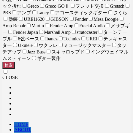
ック折れ
Greco
Greco GOⅡ
フレット交換
Gretsch
PRS
アンプ
Laney
アコースティックギター
さくら
塗装
UREI1620
GIBSON
Fender
Mesa Boogie
Amp Repair
Martin
Fender Amp
Fractal Audio
メサブギ
ー
Fender Japan
Marshall Amp
stratocaster
ターンテー
ブル
6弦ベース
Ibanez
Technics
UREI
テレキャス
ター
Ukulele
ウクレレ
ミュージックマスター
タッ
チアップ
Jazz Bass
スキャロップド
イングウェイマル
ムスティーン
ギター製作
検索
CLOSE
HOME
ABOUT