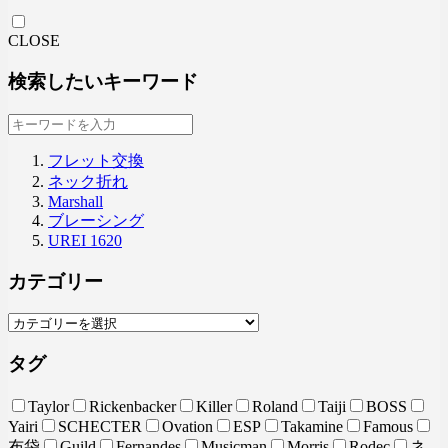
CLOSE
検索したいキーワード
フレット交換
ネック折れ
Marshall
ブレーシング
UREI 1620
カテゴリー
タグ
Taylor
Rickenbacker
Killer
Roland
Taiji
BOSS
Yairi
SCHECTER
Ovation
ESP
Takamine
Famous
布袋
Guild
Fernandes
Musicman
Morris
Rodec
ネ