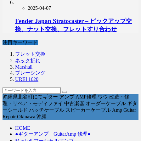
2025-04-07
Fender Japan Stratocaster – ピックアップ交
換、ナット交換、フレットすり合わせ
注目キーワード
フレット交換
ネック折れ
Marshall
ブレーシング
UREI 1620
沖縄県北谷町にてギター アンプ AMP修理 ワウ 改造・修
理・リペア・モディファイ 中古楽器 オーダーケーブル ギタ
ーシールド パッチケーブル スピーカーケーブル Amp Guitar
Repair Okinawa 沖縄
HOME
●ギターアンプ GuitarAmp 修理●
Marshall マーシャルアンプ