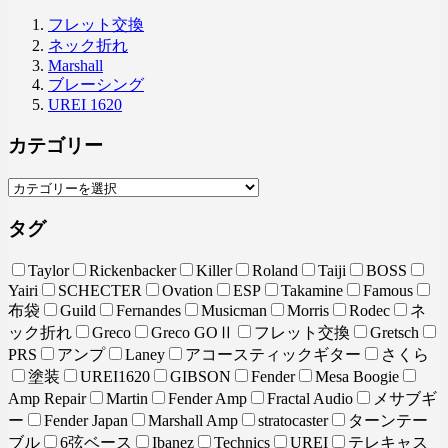
フレット交換
ネック折れ
Marshall
ブレーシング
UREI 1620
カテゴリー
タグ
Taylor
Rickenbacker
Killer
Roland
Taiji
BOSS
Yairi
SCHECTER
Ovation
ESP
Takamine
Famous
布袋
Guild
Fernandes
Musicman
Morris
Rodec
ネ
ック折れ
Greco
Greco GOⅡ
フレット交換
Gretsch
PRS
アンプ
Laney
アコースティックギター
さくら
塗装
UREI1620
GIBSON
Fender
Mesa Boogie
Amp Repair
Martin
Fender Amp
Fractal Audio
メサブギ
ー
Fender Japan
Marshall Amp
stratocaster
ターンテー
ブル
6弦ベース
Ibanez
Technics
UREI
テレキャス