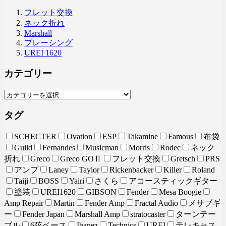
フレット交換
ネック折れ
Marshall
ブレーシング
UREI 1620
カテゴリー
タグ
SCHECTER
Ovation
ESP
Takamine
Famous
布袋
Guild
Fernandes
Musicman
Morris
Rodec
ネック
折れ
Greco
Greco GOⅡ
フレット交換
Gretsch
PRS
アンプ
Laney
Taylor
Rickenbacker
Killer
Roland
Taiji
BOSS
Yairi
さくら
アコースティックギター
塗装
UREI1620
GIBSON
Fender
Mesa Boogie
Amp Repair
Martin
Fender Amp
Fractal Audio
メサブギ
ー
Fender Japan
Marshall Amp
stratocaster
ターンテー
ブル
6弦ベース
Ibanez
Technics
UREI
テレキャス