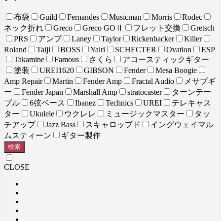
布袋
Guild
Fernandes
Musicman
Morris
Rodec
ネック折れ
Greco
Greco GOⅡ
フレット交換
Gretsch
PRS
アンプ
Laney
Taylor
Rickenbacker
Killer
Roland
Taiji
BOSS
Yairi
SCHECTER
Ovation
ESP
Takamine
Famous
さくら
アコースティックギター
塗装
UREI1620
GIBSON
Fender
Mesa Boogie
Amp Repair
Martin
Fender Amp
Fractal Audio
メサブギ
ー
Fender Japan
Marshall Amp
stratocaster
ターンテー
ブル
6弦ベース
Ibanez
Technics
UREI
テレキャス
ター
Ukulele
ウクレレ
ミュージックマスター
タッ
チアップ
Jazz Bass
スキャロップド
イングウェイマル
ムスティーン
ギター製作
検索
CLOSE