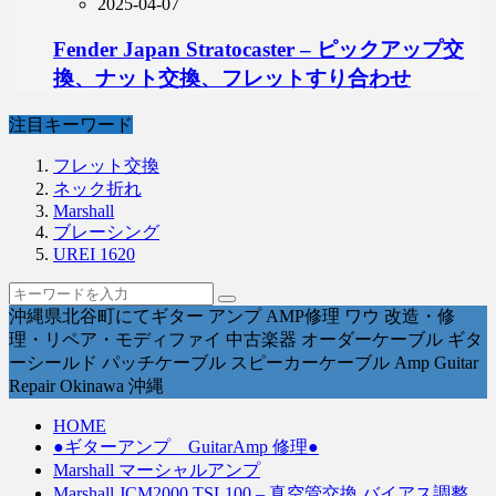
2025-04-07
Fender Japan Stratocaster – ピックアップ交
換、ナット交換、フレットすり合わせ
注目キーワード
フレット交換
ネック折れ
Marshall
ブレーシング
UREI 1620
沖縄県北谷町にてギター アンプ AMP修理 ワウ 改造・修
理・リペア・モディファイ 中古楽器 オーダーケーブル ギタ
ーシールド パッチケーブル スピーカーケーブル Amp Guitar
Repair Okinawa 沖縄
HOME
●ギターアンプ GuitarAmp 修理●
Marshall マーシャルアンプ
Marshall JCM2000 TSL100 – 真空管交換 バイアス調整