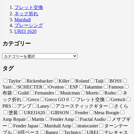
フレット交換
ネック折れ
Marshall
ブレーシング
UREI 1620
カテゴリー
タグ
Taylor
Rickenbacker
Killer
Roland
Taiji
BOSS
Yairi
SCHECTER
Ovation
ESP
Takamine
Famous
布袋
Guild
Fernandes
Musicman
Morris
Rodec
ネ
ック折れ
Greco
Greco GOⅡ
フレット交換
Gretsch
PRS
アンプ
Laney
アコースティックギター
さくら
塗装
UREI1620
GIBSON
Fender
Mesa Boogie
Amp Repair
Martin
Fender Amp
Fractal Audio
メサブギ
ー
Fender Japan
Marshall Amp
stratocaster
ターンテー
ブル
6弦ベース
Ibanez
Technics
UREI
テレキャス