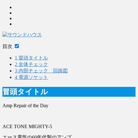
目次
1
冒頭タイトル
2
全体チェック
3
内部チェック 回路図
4
電源ソケット
冒頭タイトル
Amp Repair of the Day
ACE TONE MIGHTY-5
エース電気の60年代製のアンプ。