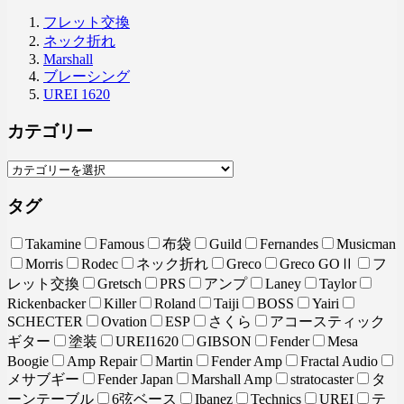
フレット交換
ネック折れ
Marshall
ブレーシング
UREI 1620
カテゴリー
タグ
Takamine
Famous
布袋
Guild
Fernandes
Musicman
Morris
Rodec
ネック折れ
Greco
Greco GOⅡ
フ
レット交換
Gretsch
PRS
アンプ
Laney
Taylor
Rickenbacker
Killer
Roland
Taiji
BOSS
Yairi
SCHECTER
Ovation
ESP
さくら
アコースティック
ギター
塗装
UREI1620
GIBSON
Fender
Mesa
Boogie
Amp Repair
Martin
Fender Amp
Fractal Audio
メサブギー
Fender Japan
Marshall Amp
stratocaster
タ
ーンテーブル
6弦ベース
Ibanez
Technics
UREI
テ