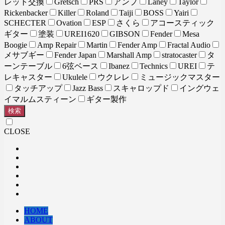
レット交換
Gretsch
PRS
アンプ
Laney
Taylor
Rickenbacker
Killer
Roland
Taiji
BOSS
Yairi
SCHECTER
Ovation
ESP
さくら
アコースティック
ギター
塗装
UREI1620
GIBSON
Fender
Mesa
Boogie
Amp Repair
Martin
Fender Amp
Fractal Audio
メサブギー
Fender Japan
Marshall Amp
stratocaster
タ
ーンテーブル
6弦ベース
Ibanez
Technics
UREI
テ
レキャスター
Ukulele
ウクレレ
ミュージックマスター
タッチアップ
Jazz Bass
スキャロップド
イングウェ
イマルムスティーン
ギター製作
検索
CLOSE
HOME
ABOUT