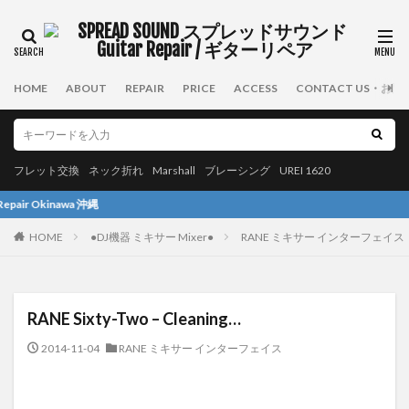
タグ
Taylor
Rickenbacker
Killer
Roland
Taiji
HOME
ABOUT
REPAIR
PRICE
ACCESS
CONTACT US・お
BOSS
Yairi
SCHECTER
Ovation
ESP
Takamine
Famous
布袋
Guild
Fernandes
Musicman
Morris
Rodec
フレット交換
ネック折れ
Marshall
ブレーシング
UREI 1620
ネック折れ
Greco
Greco GOⅡ
フレット交換
wa 沖縄
Gretsch
PRS
アンプ
Laney
HOME
●DJ機器 ミキサー Mixer●
RANE ミキサー インターフェイス
アコースティックギター
さくら
塗装
UREI1620
GIBSON
Fender
Mesa Boogie
Amp Repair
Martin
Fender Amp
RANE Sixty-Two – Cleaning…
Fractal Audio
メサブギー
Fender Japan
2014-11-04
RANE ミキサー インターフェイス
Marshall Amp
stratocaster
ターンテーブル
6弦ベース
Ibanez
Technics
UREI