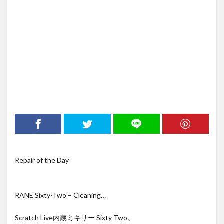
テレキャスター
Ukulele
ウクレレ
ミュージックマスター
タッチアップ
Jazz Bass
スキャロップド
イングウェイマルムスティーン
ギター製作
検索
Repair of the Day
RANE Sixty-Two – Cleaning…
Scratch Live内蔵ミキサー Sixty Two。