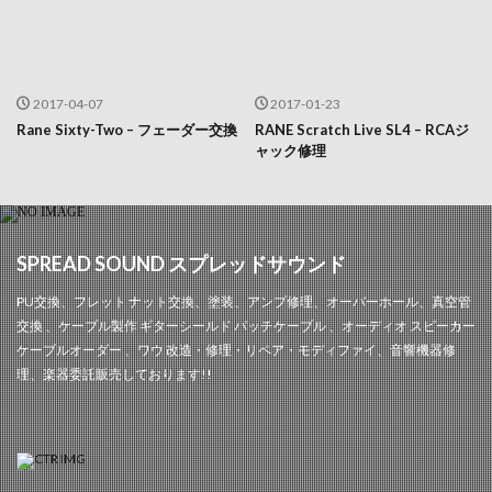
2017-04-07
2017-01-23
Rane Sixty-Two – フェーダー交換
RANE Scratch Live SL4 – RCAジ
ャック修理
SPREAD SOUND スプレッドサウンド
PU交換、フレット ナット交換、塗装、アンプ修理、オーバーホール、真空管
交換 、ケーブル製作 ギターシールド パッチケーブル 、オーディオ スピーカー
ケーブルオーダー 、ワウ 改造・修理・リペア・モディファイ、音響機器修
理、楽器委託販売しております!!