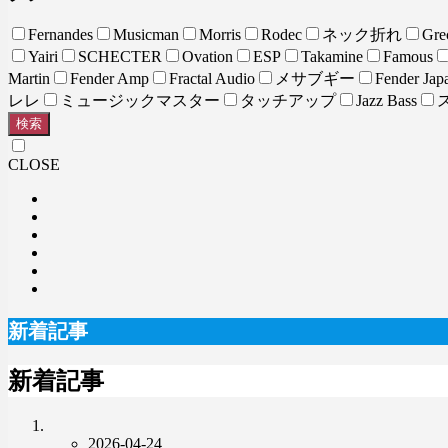
Fernandes
Musicman
Morris
Rodec
ネック折れ
Gre
Yairi
SCHECTER
Ovation
ESP
Takamine
Famous
Martin
Fender Amp
Fractal Audio
メサブギー
Fender Jap
レレ
ミュージックマスター
タッチアップ
Jazz Bass
検索
CLOSE
新着記事
新着記事
2026-04-24