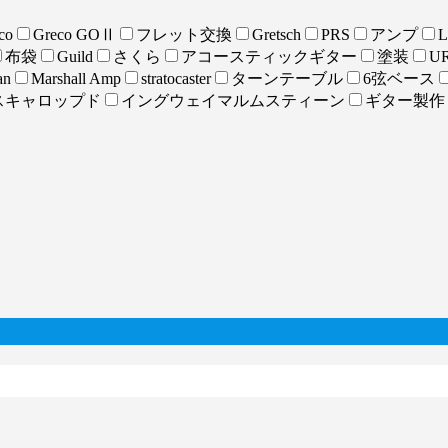
co
Greco GOⅡ
フレット交換
Gretsch
PRS
アンプ
L
布袋
Guild
さくら
アコースティックギター
塗装
UR
an
Marshall Amp
stratocaster
ターンテーブル
6弦ベース
スキャロップド
イングウェイマルムスティーン
ギター製作