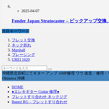
2025-04-07
Fender Japan Stratocaster – ピ
注目キーワード
フレット交換
ネック折れ
Marshall
ブレーシング
UREI 1620
沖縄県北谷町にてギター アンプ AMP修理 ワウ 改造・修理・リペ
Okinawa 沖縄
HOME
●エレキギター Guitar 修理●
フレットすり合わせ ネックジグ
Ibanez RG – フレットすり合わせ