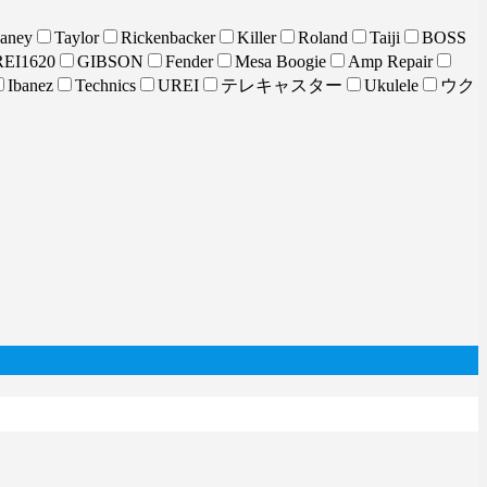
aney
Taylor
Rickenbacker
Killer
Roland
Taiji
BOSS
EI1620
GIBSON
Fender
Mesa Boogie
Amp Repair
Ibanez
Technics
UREI
テレキャスター
Ukulele
ウク