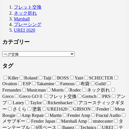
フレット交換
ネック折れ
Marshall
ブレーシング
UREI 1620
カテゴリー
タグ
Killer
Roland
Taiji
BOSS
Yairi
SCHECTER
Ovation
ESP
Takamine
Famous
布袋
Guild
Fernandes
Musicman
Morris
Rodec
ネック折れ
Greco
Greco GOⅡ
フレット交換
Gretsch
PRS
アン
プ
Laney
Taylor
Rickenbacker
アコースティックギタ
ー
さくら
塗装
UREI1620
GIBSON
Fender
Mesa
Boogie
Amp Repair
Martin
Fender Amp
Fractal Audio
メサブギー
Fender Japan
Marshall Amp
stratocaster
タ
ーンテーブル
6弦ベース
Ibanez
Technics
UREI
テ