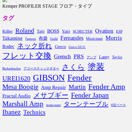
Kemper PROFILER STAGE フロア・タイプ
タグ
Roland
Ovation
BOSS
Killer
Taiji
Yairi
SCHECTER
ESP
Morris
Fernandes
Takamine
布袋
Musicman
Famous
Guild
ネック折れ
Rodec
Greco
Greco GOⅡ
フレット交換
Gretsch
PRS
Laney
Taylor
アンプ
塗装
さくら
Rickenbacker
アコースティックギター
GIBSON
Fender
UREI1620
Fender Amp
Mesa Boogie
Martin
Amp Repair
Fender Japan
メサブギー
Fractal Audio
Marshall Amp
ターンテーブル
stratocaster
6弦ベース
Ibanez
Technics