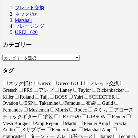
フレット交換
ネック折れ
Marshall
ブレーシング
UREI 1620
カテゴリー
タグ
ネック折れ
Greco
Greco GOⅡ
フレット交換
Gretsch
PRS
アンプ
Laney
Taylor
Rickenbacker
Killer
Roland
Taiji
BOSS
Yairi
SCHECTER
Ovation
ESP
Takamine
Famous
布袋
Guild
Fernandes
Musicman
Morris
Rodec
さくら
アコース
ティックギター
塗装
UREI1620
GIBSON
Fender
Mesa Boogie
Amp Repair
Martin
Fender Amp
Fractal
Audio
メサブギー
Fender Japan
Marshall Amp
stratocaster
ターンテーブル
6弦ベース
Ibanez
Technics