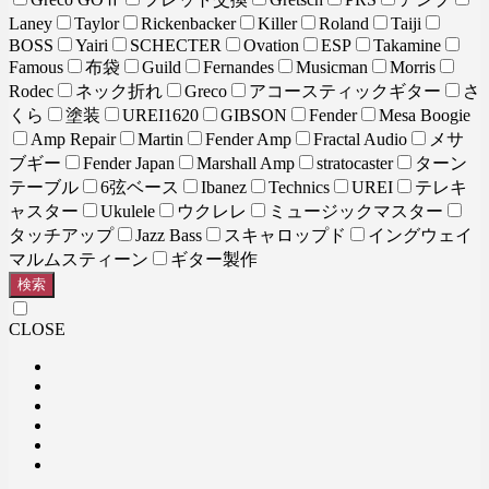
Laney
Taylor
Rickenbacker
Killer
Roland
Taiji
BOSS
Yairi
SCHECTER
Ovation
ESP
Takamine
Famous
布袋
Guild
Fernandes
Musicman
Morris
Rodec
ネック折れ
Greco
アコースティックギター
さ
くら
塗装
UREI1620
GIBSON
Fender
Mesa Boogie
Amp Repair
Martin
Fender Amp
Fractal Audio
メサ
ブギー
Fender Japan
Marshall Amp
stratocaster
ターン
テーブル
6弦ベース
Ibanez
Technics
UREI
テレキ
ャスター
Ukulele
ウクレレ
ミュージックマスター
タッチアップ
Jazz Bass
スキャロップド
イングウェイ
マルムスティーン
ギター製作
検索
CLOSE