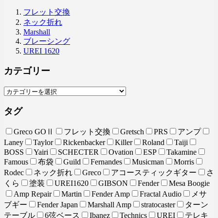
フレット交換
ネック折れ
Marshall
ブレーシング
UREI 1620
カテゴリー
タグ
Greco GOⅡ
フレット交換
Gretsch
PRS
アンプ
Laney
Taylor
Rickenbacker
Killer
Roland
Taiji
BOSS
Yairi
SCHECTER
Ovation
ESP
Takamine
Famous
布袋
Guild
Fernandes
Musicman
Morris
Rodec
ネック折れ
Greco
アコースティックギター
さ
くら
塗装
UREI1620
GIBSON
Fender
Mesa Boogie
Amp Repair
Martin
Fender Amp
Fractal Audio
メサ
ブギー
Fender Japan
Marshall Amp
stratocaster
ターン
テーブル
6弦ベース
Ibanez
Technics
UREI
テレキ