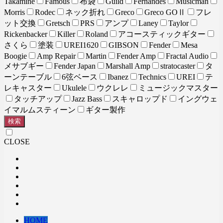
Takamine
Famous
布袋
Guild
Fernandes
Musicman
Morris
Rodec
ネック折れ
Greco
Greco GOⅡ
フレ
ット交換
Gretsch
PRS
アンプ
Laney
Taylor
Rickenbacker
Killer
Roland
アコースティックギター
さくら
塗装
UREI1620
GIBSON
Fender
Mesa
Boogie
Amp Repair
Martin
Fender Amp
Fractal Audio
メサブギー
Fender Japan
Marshall Amp
stratocaster
タ
ーンテーブル
6弦ベース
Ibanez
Technics
UREI
テ
レキャスター
Ukulele
ウクレレ
ミュージックマスター
タッチアップ
Jazz Bass
スキャロップド
イングウェ
イマルムスティーン
ギター製作
検索
CLOSE
HOME