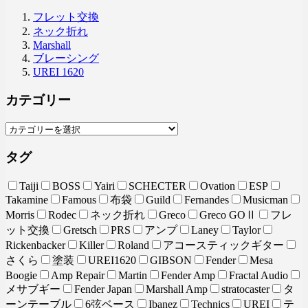
フレット交換
ネック折れ
Marshall
ブレーシング
UREI 1620
カテゴリー
タグ
Taiji
BOSS
Yairi
SCHECTER
Ovation
ESP
Takamine
Famous
布袋
Guild
Fernandes
Musicman
Morris
Rodec
ネック折れ
Greco
Greco GOⅡ
フレ
ット交換
Gretsch
PRS
アンプ
Laney
Taylor
Rickenbacker
Killer
Roland
アコースティックギター
さくら
塗装
UREI1620
GIBSON
Fender
Mesa
Boogie
Amp Repair
Martin
Fender Amp
Fractal Audio
メサブギー
Fender Japan
Marshall Amp
stratocaster
タ
ーンテーブル
6弦ベース
Ibanez
Technics
UREI
テ