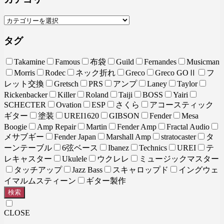
タグ
Takamine
Famous
布袋
Guild
Fernandes
Musicman
Morris
Rodec
ネック折れ
Greco
Greco GOⅡ
フ
レット交換
Gretsch
PRS
アンプ
Laney
Taylor
Rickenbacker
Killer
Roland
Taiji
BOSS
Yairi
SCHECTER
Ovation
ESP
さくら
アコースティック
ギター
塗装
UREI1620
GIBSON
Fender
Mesa
Boogie
Amp Repair
Martin
Fender Amp
Fractal Audio
メサブギー
Fender Japan
Marshall Amp
stratocaster
タ
ーンテーブル
6弦ベース
Ibanez
Technics
UREI
テ
レキャスター
Ukulele
ウクレレ
ミュージックマスター
タッチアップ
Jazz Bass
スキャロップド
イングウェ
イマルムスティーン
ギター製作
検索
CLOSE