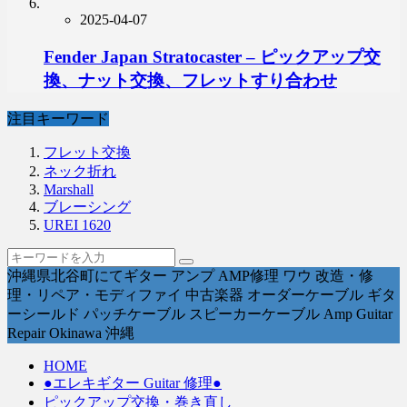
2025-04-07
Fender Japan Stratocaster – ピックアップ交
換、ナット交換、フレットすり合わせ
注目キーワード
フレット交換
ネック折れ
Marshall
ブレーシング
UREI 1620
沖縄県北谷町にてギター アンプ AMP修理 ワウ 改造・修
理・リペア・モディファイ 中古楽器 オーダーケーブル ギタ
ーシールド パッチケーブル スピーカーケーブル Amp Guitar
Repair Okinawa 沖縄
HOME
●エレキギター Guitar 修理●
ピックアップ交換・巻き直し