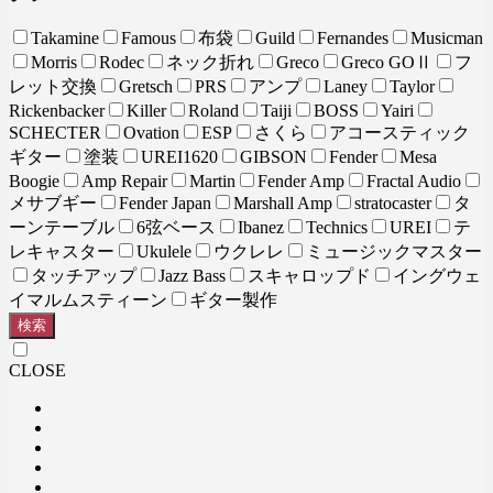
Takamine
Famous
布袋
Guild
Fernandes
Musicman
Morris
Rodec
ネック折れ
Greco
Greco GOⅡ
フ
レット交換
Gretsch
PRS
アンプ
Laney
Taylor
Rickenbacker
Killer
Roland
Taiji
BOSS
Yairi
SCHECTER
Ovation
ESP
さくら
アコースティック
ギター
塗装
UREI1620
GIBSON
Fender
Mesa
Boogie
Amp Repair
Martin
Fender Amp
Fractal Audio
メサブギー
Fender Japan
Marshall Amp
stratocaster
タ
ーンテーブル
6弦ベース
Ibanez
Technics
UREI
テ
レキャスター
Ukulele
ウクレレ
ミュージックマスター
タッチアップ
Jazz Bass
スキャロップド
イングウェ
イマルムスティーン
ギター製作
検索
CLOSE