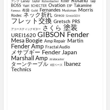
Roland
Killer
Laney
Taiji
Taylor
アンプ
Rickenbacker
Ovation
Takamine
BOSS
Yairi
SCHECTER
ESP
Morris
Fernandes
布袋
Musicman
Famous
Guild
ネック折れ
Rodec
Greco
Greco GOⅡ
フレット交換
Gretsch
PRS
塗装
さくら
アコースティックギター
GIBSON
Fender
UREI1620
Mesa Boogie
Martin
Amp Repair
Fender Amp
Fractal Audio
Fender Japan
メサブギー
Marshall Amp
stratocaster
Ibanez
ターンテーブル
6弦ベース
Technics