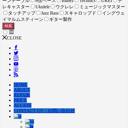
ーンテーブル
6弦ベース
Ibanez
Technics
UREI
テ
レキャスター
Ukulele
ウクレレ
ミュージックマスター
タッチアップ
Jazz Bass
スキャロップド
イングウェ
イマルムスティーン
ギター製作
検索
CLOSE
HOME
ABOUT
REPAIR
PRICE
ACCESS
CONTACT US・お問い合わせ