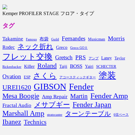
Kemper PROFILER STAGE フロア・タイプ
タグ
Morris
Fernandes
Takamine
布袋
Musicman
Famous
Guild
ネック折れ
Rodec
Greco
Greco GOⅡ
フレット交換
Gretsch
PRS
Laney
Taylor
アンプ
Roland
BOSS
Killer
Taiji
Yairi
SCHECTER
Rickenbacker
塗装
さくら
Ovation
ESP
アコースティックギター
GIBSON
Fender
UREI1620
Fender Amp
Mesa Boogie
Martin
Amp Repair
Fender Japan
メサブギー
Fractal Audio
Marshall Amp
ターンテーブル
stratocaster
6弦ベース
Ibanez
Technics