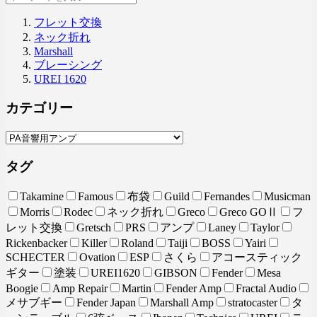
フレット交換
ネック折れ
Marshall
ブレーシング
UREI 1620
カテゴリー
タグ
Takamine
Famous
布袋
Guild
Fernandes
Musicman
Morris
Rodec
ネック折れ
Greco
Greco GOⅡ
フ
レット交換
Gretsch
PRS
アンプ
Laney
Taylor
Rickenbacker
Killer
Roland
Taiji
BOSS
Yairi
SCHECTER
Ovation
ESP
さくら
アコースティック
ギター
塗装
UREI1620
GIBSON
Fender
Mesa
Boogie
Amp Repair
Martin
Fender Amp
Fractal Audio
メサブギー
Fender Japan
Marshall Amp
stratocaster
タ