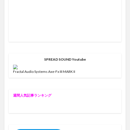
SPREAD SOUND Youtube
Fractal Audio Systems Axe-Fx III MARK II
週
間人気記事ランキング