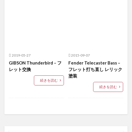
テレキャスター
Ukulele
ウクレレ
ミュージックマスター
タッチアップ
Jazz Bass
スキャロップド
イングウェイマルムスティーン
ギター製作
検索
2019-05-27
2015-09-07
GIBSON Thunderbird – フ
Fender Telecaster Bass –
レット交換
フレット打ち直し レリック
塗装
続きを読む
続きを読む