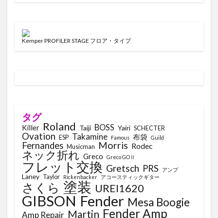
Kemper PROFILER STAGE フロア・タイプ
タグ
Roland
BOSS
Killer
Taiji
Yairi
SCHECTER
Ovation
Takamine
布袋
ESP
Famous
Guild
Morris
Fernandes
Rodec
Musicman
ネック折れ
Greco
Greco GOⅡ
フレット交換
Gretsch
PRS
アンプ
Laney
Taylor
Rickenbacker
アコースティックギター
塗装
さくら
UREI1620
GIBSON
Fender
Mesa Boogie
Fender Amp
Martin
Amp Repair