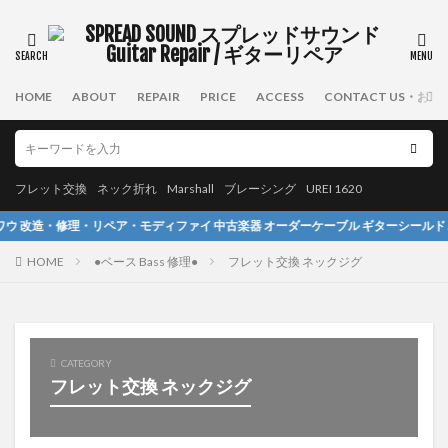
タグ
Killer
Roland
Taiji
BOSS
Yairi
HOME
ABOUT
REPAIR
PRICE
ACCESS
CONTACT US・お
SCHECTER
Ovation
ESP
Takamine
Famous
布袋
Guild
Fernandes
Musicman
Morris
Rodec
ネック折れ
フレット交換
ネック折れ
Marshall
ブレーシング
UREI 1620
Greco
Greco GOⅡ
フレット交換
Gretsch
修理・リペア・モディファイ 中古楽器 オーダーケーブル ギターシールド パッチケーブル スピー
PRS
アンプ
Laney
Taylor
Rickenbacker
HOME
●ベース Bass 修理●
フレット交換 ネックジグ
アコースティックギター
さくら
塗装
UREI1620
GIBSON
Fender
Mesa Boogie
Amp Repair
Martin
Fender Amp
CATEGORY
Fractal Audio
メサブギー
Fender Japan
フレット交換 ネックジグ
Marshall Amp
stratocaster
ターンテーブル
6弦ベース
Ibanez
Technics
UREI