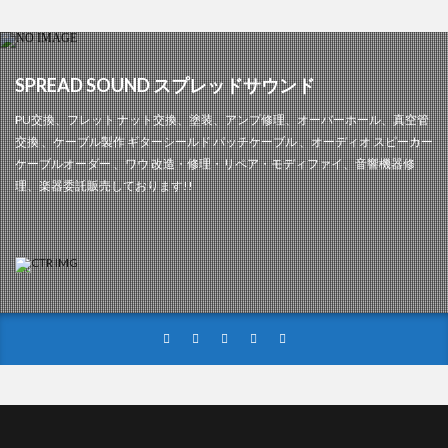
SPREAD SOUND スプレッドサウンド
PU交換、フレット ナット交換、塗装、アンプ修理、オーバーホール、真空管
交換 、ケーブル製作 ギターシールド パッチケーブル 、オーディオ スピーカー
ケーブルオーダー 、ワウ 改造・修理・リペア・モディファイ、音響機器修
理、楽器委託販売しております!!