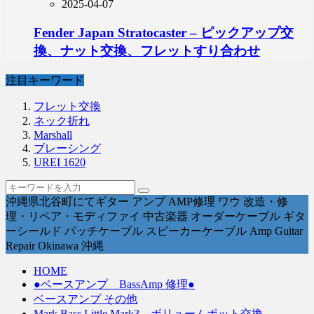
2025-04-07
Fender Japan Stratocaster – ピックアップ交
換、ナット交換、フレットすり合わせ
注目キーワード
フレット交換
ネック折れ
Marshall
ブレーシング
UREI 1620
沖縄県北谷町にてギター アンプ AMP修理 ワウ 改造・修
理・リペア・モディファイ 中古楽器 オーダーケーブル ギタ
ーシールド パッチケーブル スピーカーケーブル Amp Guitar
Repair Okinawa 沖縄
HOME
●ベースアンプ BassAmp 修理●
ベースアンプ その他
Mark Bass Little Mark3 – ボリュームポット交換