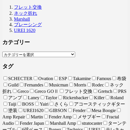
フレット交換
ネック折れ
Marshall
ブレーシング
UREI 1620
カテゴリー
タグ
SCHECTER
Ovation
ESP
Takamine
Famous
布袋
Guild
Fernandes
Musicman
Morris
Rodec
ネック
折れ
Greco
Greco GOⅡ
フレット交換
Gretsch
PRS
アンプ
Laney
Taylor
Rickenbacker
Killer
Roland
Taiji
BOSS
Yairi
さくら
アコースティックギター
塗装
UREI1620
GIBSON
Fender
Mesa Boogie
Amp Repair
Martin
Fender Amp
メサブギー
Fractal
Audio
Fender Japan
Marshall Amp
stratocaster
ターンテ
ーブル
6弦ベース
Ibanez
Technics
UREI
テレキャ