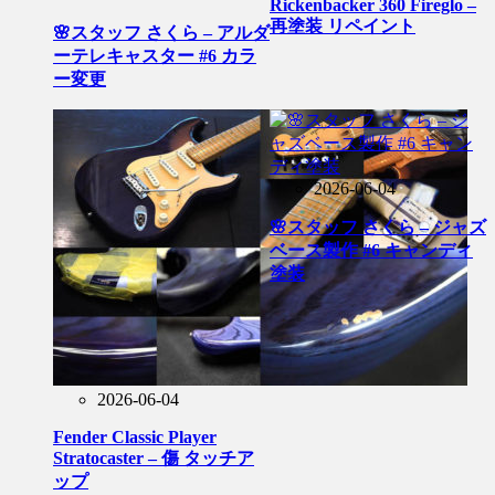
Rickenbacker 360 Fireglo –
再塗装 リペイント
🌸スタッフ さくら – アルダ
ーテレキャスター #6 カラ
ー変更
2026-06-04
🌸スタッフ さくら – ジャズ
ベース製作 #6 キャンディ
塗装
2026-06-04
Fender Classic Player
Stratocaster – 傷 タッチア
ップ