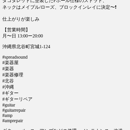
ダコタレッドに塗装したFホール仕様のストラト、
ネックはメイプル/ローズ、ブロックインレイに決定〜❗
仕上がりが楽しみ
【営業時間】
月〜日 13:00ー20:00
沖縄県北谷町宮城1-124
#spreadsound
#楽器屋
#楽器
#楽器修理
#北谷
#沖縄
#ギター
#ギターリペア
#guitar
#guitarrepair
#amp
#amprepair