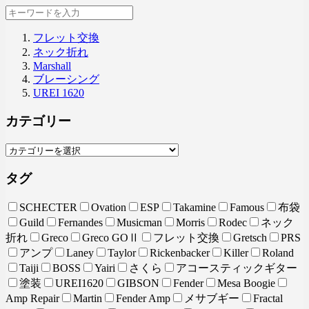
フレット交換
ネック折れ
Marshall
ブレーシング
UREI 1620
カテゴリー
タグ
SCHECTER
Ovation
ESP
Takamine
Famous
布袋
Guild
Fernandes
Musicman
Morris
Rodec
ネック
折れ
Greco
Greco GOⅡ
フレット交換
Gretsch
PRS
アンプ
Laney
Taylor
Rickenbacker
Killer
Roland
Taiji
BOSS
Yairi
さくら
アコースティックギター
塗装
UREI1620
GIBSON
Fender
Mesa Boogie
Amp Repair
Martin
Fender Amp
メサブギー
Fractal