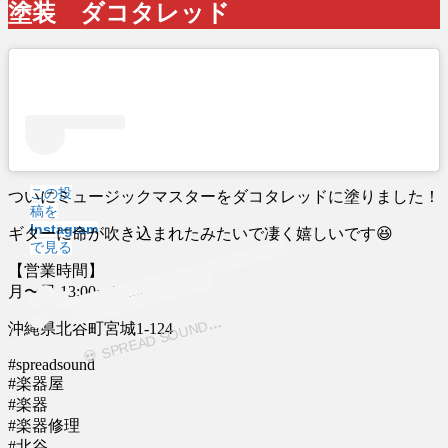
塗装 ダコタレッド
この投
ついにミュージックマスターをダコタレッドに塗りました！
稿を
Instagram
ギターに命が吹き込まれたみたいで凄く嬉しいです😆
で見る

S
P
R
E
A
D
S
O
U
N
💀(
@s
pr
e
a
ds
o
u
n
d)
が
シ
ェ
ア
し
た
投
【営業時間】
月〜日 13:00ー20:00

稿
D
沖縄県北谷町宮城1-124
#spreadsound
#楽器屋
#楽器
#楽器修理
#北谷