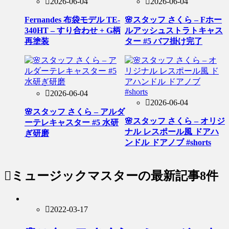
2026-06-04
2026-06-04
Fernandes 布袋モデル TE-
🌸スタッフ さくら – Fホー
340HT – すり合わせ + G柄
ルアッシュストラトキャス
再塗装
ター #5 バフ掛け完了
2026-06-04
2026-06-04
🌸スタッフ さくら – アルダ
🌸スタッフ さくら – オリジ
ーテレキャスター #5 水研
ナル レスポール風 ドアハ
ぎ研磨
ンドル ドアノブ #shorts
ミュージックマスター
の最新記事8件
2022-03-17