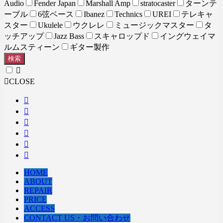
Audio
Fender Japan
Marshall Amp
stratocaster
ターンテ
ーブル
6弦ベース
Ibanez
Technics
UREI
テレキャ
スター
Ukulele
ウクレレ
ミュージックマスター
タ
ッチアップ
Jazz Bass
スキャロップド
イングウェイマ
ルムスティーン
ギター製作
検索
CLOSE
HOME
ABOUT
REPAIR
PRICE
ACCESS
CONTACT US・お問い合わせ