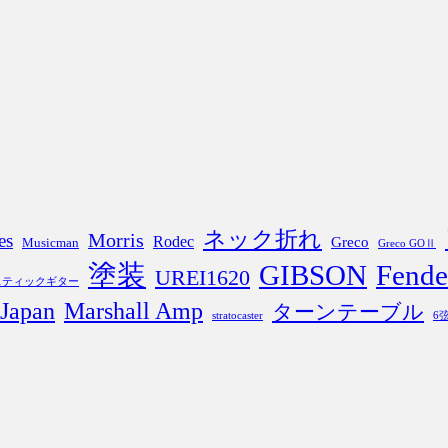
ネック折れ
Morris
es
Rodec
Greco
Musicman
Greco GOⅡ
塗装
GIBSON
Fende
UREI1620
スティックギター
 Japan
Marshall Amp
ターンテーブル
stratocaster
6