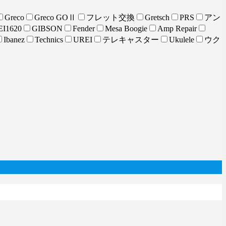
Greco
Greco GOⅡ
フレット交換
Gretsch
PRS
アン
I1620
GIBSON
Fender
Mesa Boogie
Amp Repair
Ibanez
Technics
UREI
テレキャスター
Ukulele
ウク