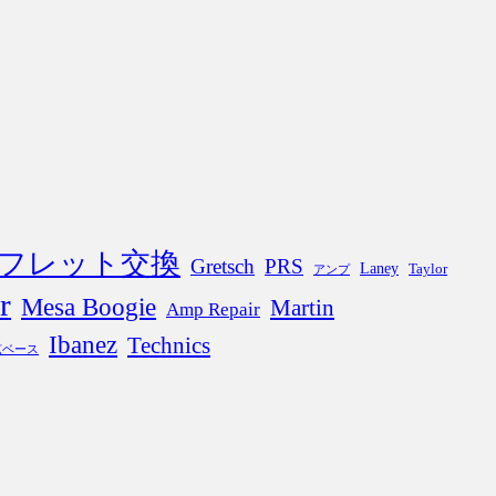
フレット交換
Gretsch
PRS
Laney
Taylor
アンプ
r
Mesa Boogie
Martin
Amp Repair
Ibanez
Technics
弦ベース