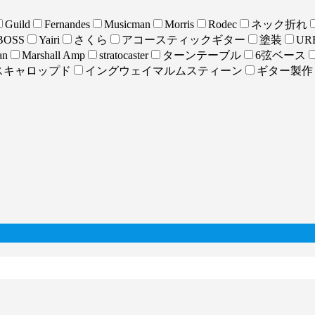
Guild
Fernandes
Musicman
Morris
Rodec
ネック折れ
BOSS
Yairi
さくら
アコースティックギター
塗装
URE
an
Marshall Amp
stratocaster
ターンテーブル
6弦ベース
スキャロップド
イングウェイマルムスティーン
ギター製作