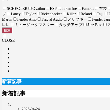
SCHECTER
Ovation
ESP
Takamine
Famous
布袋
プ
Laney
Taylor
Rickenbacker
Killer
Roland
Taiji
Martin
Fender Amp
Fractal Audio
メサブギー
Fender Jap
レレ
ミュージックマスター
タッチアップ
Jazz Bass
検索
CLOSE
新着記事
新着記事
2026-04-24