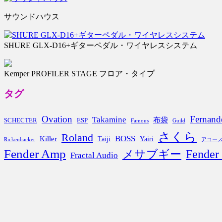
サウンドハウス
SHURE GLX-D16+ギターペダル・ワイヤレスシステム
Kemper PROFILER STAGE フロア・タイプ
タグ
Ovation
Fernand
Takamine
布袋
SCHECTER
ESP
Famous
Guild
さくら
Roland
BOSS
Killer
Taiji
Yairi
Rickenbacker
アコー
Fender Amp
Fender
メサブギー
Fractal Audio