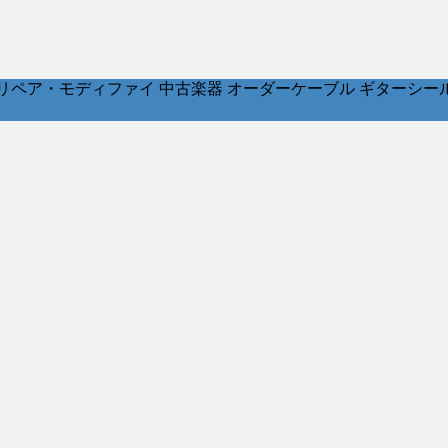
ア・モディファイ 中古楽器 オーダーケーブル ギターシールド パッチ