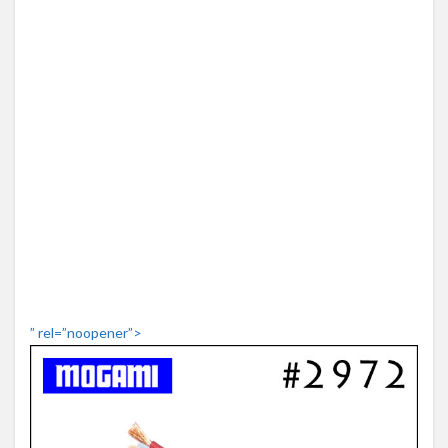
” rel=”noopener”>